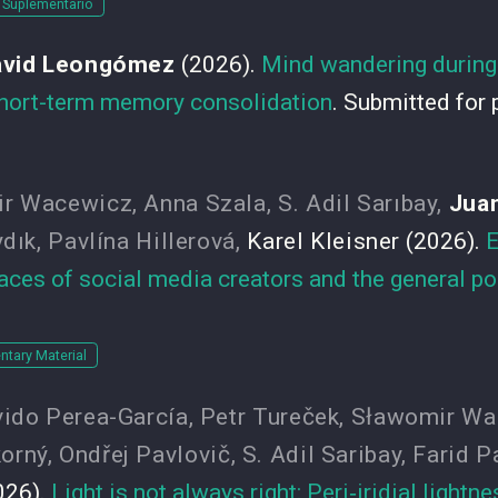
l Suplementario
avid Leongómez
(2026).
Mind wandering during 
hort-term memory consolidation
. Submitted for 
ir Wacewicz
,
Anna Szala
,
S. Adil Sarıbay
,
Jua
ydık
,
Pavlína Hillerová
,
Karel Kleisner
(2026).
E
aces of social media creators and the general po
tary Material
vido Perea-García
,
Petr Tureček
,
Sławomir Wa
orný
,
Ondřej Pavlovič
,
S. Adil Saribay
,
Farid P
026).
Light is not always right: Peri‑iridial light