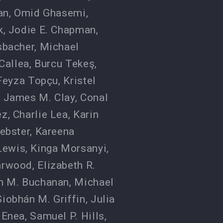
an
,
Omid Ghasemi
,
k
,
Jodie E. Chapman
,
sbacher
,
Michael
Callea
,
Burcu Tekeş
,
Feyza Topçu
,
Kristel
,
James M. Clay
,
Conal
ez
,
Charlie Lea
,
Karin
Webster
,
Kareena
Lewis
,
Kinga Morsanyi
,
Barwood
,
Elizabeth R.
in M. Buchanan
,
Michael
Siobhán M. Griffin
,
Julia
 Enea
,
Samuel P. Hills
,