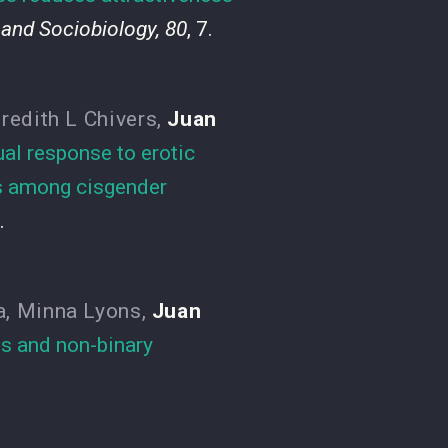
and Sociobiology, 80
, 7.
redith L Chivers
,
Juan
ual response to erotic
us among cisgender
.
a
,
Minna Lyons
,
Juan
ns and non-binary