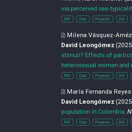
via perceived sex‑typical
PDF
Citar
Proyecto
DOI
Milena Vásquez-Améz
David Leongómez
(2025
stimuli? Effects of parti
heterosexual women and
PDF
Citar
Proyecto
DOI
María Fernanda Reyes
David Leongómez
(2025
population in Colombia
.
N
PDF
Citar
Proyecto
DOI