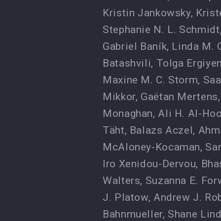
Kristin Jankowsky
,
Krist
Stephanie N. L. Schmidt
Gabriel Baník
,
Linda M. 
Batashvili
,
Tolga Ergiye
Maxine M. C. Storm
,
Saa
Mikkor
,
Gaëtan Mertens
Monaghan
,
Ali H. Al-Hoo
Täht
,
Balazs Aczel
,
Ahme
McAloney-Kocaman
,
Sa
Iro Xenidou-Dervou
,
Bha
Walters
,
Suzanna E. Fo
J. Platow
,
Andrew J. Ro
Bahnmueller
,
Shane Lin