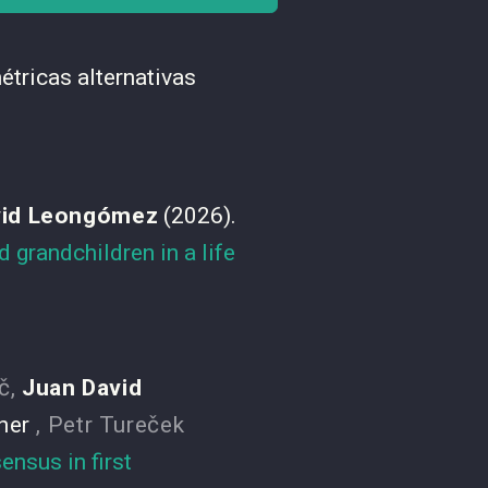
étricas alternativas
vid Leongómez
(2026).
d grandchildren in a life
č
,
Juan David
ner
,
Petr Tureček
ensus in first