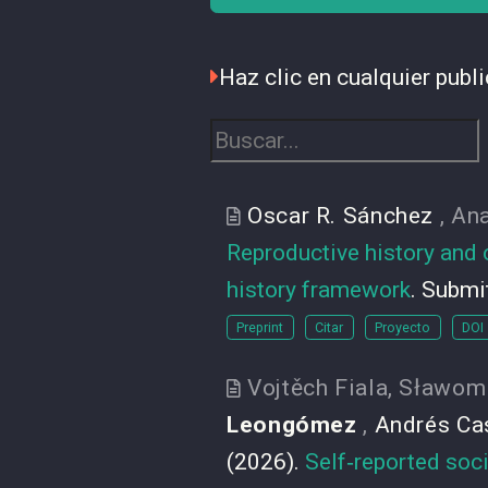
Haz clic en cualquier publi
Oscar R. Sánchez
,
Ana
Reproductive history and c
history framework
. Submi
Preprint
Citar
Proyecto
DOI
Vojtěch Fiala
,
Sławom
Leongómez
,
Andrés Ca
(2026).
Self‐reported soci