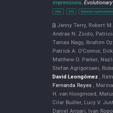
impressions
.
Evolutionar
Citar
DOI
Material suplementari
Jenny Terry
,
Robert M
Andras N. Zsido
,
Patric
Tamas Nagy
,
Ibrahim Oz
Patrick A. O'Connor
,
Dir
Matthew O. Parker
,
Nazl
Stefan Agrigoroaei
,
Robe
David Leongómez
,
Ratn
Fernanda Reyes
,
Marina
H. van Hoogmoed
,
Matu
Cilar Budler
,
Lucy V. Jus
Daniel Ansari
,
Ivan Ropo