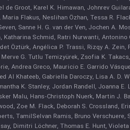
el de Groot
,
Karel K. Himawan
,
Johnrev Guilar
,
Maria Flakus
,
Neslihan Özhan
,
Tessa R. Flac
Geven
,
Sanne H. G. van der Ven
,
Jochen A. Mo
n
,
Katharina Schmid
,
Ratri Nurwanti
,
Antonino 
det Öztürk
,
Angélica P. Trassi
,
Rizqy A. Zein
,
,
Merve G. Tutlu Temizyürek
,
Zsofia K. Takacs
rie
,
Andrea Greco
,
Mauricio E. Garrido Vásqu
d Al Khateeb
,
Gabriella Daroczy
,
Lisa A. D. 
mantha K. Stanley
,
Jordan Randell
,
Joanna E. 
sker Malu
,
Hans-Christoph Nuerk
,
Martin J. 
rwood
,
Zoe M. Flack
,
Deborah S. Crossland
,
Er
berts
,
TamilSelvan Ramis
,
Bruno Verschuere
,
dsay
,
Dimitri Löchner
,
Thomas E. Hunt
,
Violeta