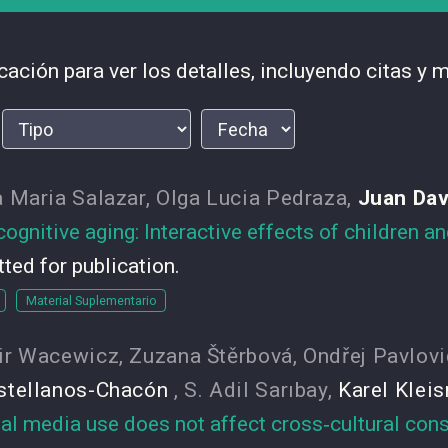
cación para ver los detalles, incluyendo citas y m
 Maria Salazar
,
Olga Lucia Pedraza
,
Juan Da
ognitive aging: Interactive effects of children an
tted for publication.
Material Suplementario
ir Wacewicz
,
Zuzana Štěrbová
,
Ondřej Pavlovi
stellanos-Chacón
,
S. Adil Sarıbay
,
Karel Kleis
al media use does not affect cross‐cultural cons