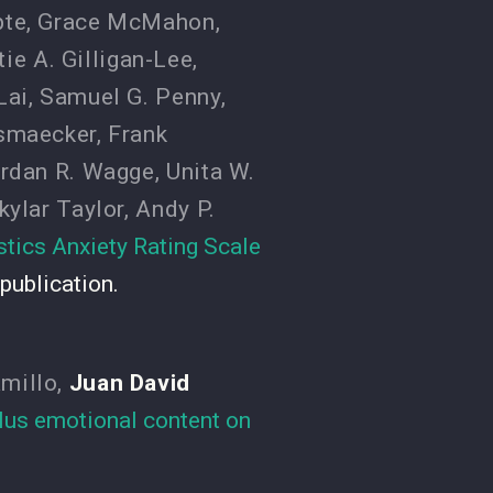
pte
,
Grace McMahon
,
tie A. Gilligan-Lee
,
Lai
,
Samuel G. Penny
,
smaecker
,
Frank
rdan R. Wagge
,
Unita W.
kylar Taylor
,
Andy P.
stics Anxiety Rating Scale
 publication.
amillo
,
Juan David
lus emotional content on