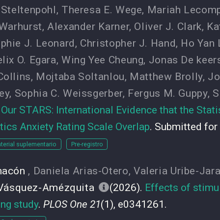
 Steltenpohl
,
Theresa E. Wege
,
Mariah Lecom
Warhurst
,
Alexander Karner
,
Oliver J. Clark
,
Ka
phie J. Leonard
,
Christopher J. Hand
,
Ho Yan 
lix O. Egara
,
Wing Yee Cheung
,
Jonas De keer
Collins
,
Mojtaba Soltanlou
,
Matthew Brolly
,
Jo
ey
,
Sophia C. Weissgerber
,
Fergus M. Guppy
,
S
 Our STARS: International Evidence that the Stati
ics Anxiety Rating Scale Overlap
. Submitted for
terial suplementario
Pre-registro
hacón
,
Daniela Arias-Otero
,
Valeria Uribe-Jar
Vásquez-Amézquita
(2026).
Effects of stimu
ing study
.
PLOS One 21
(1), e0341261.