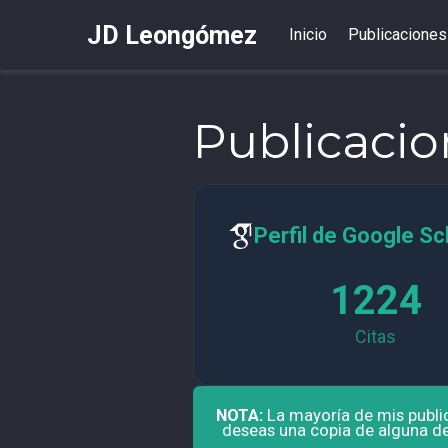
JD Leongómez
Inicio
Publicaciones
Publicacio
Perfil de Google Sc
1224
Citas
NOTA:
La mayoría de mis publ
deseas una copia de alguna de