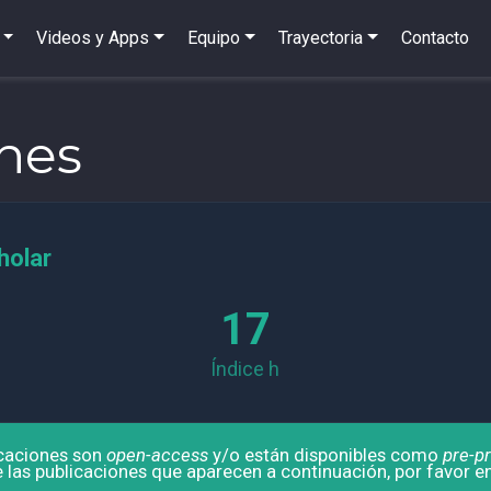
Videos y Apps
Equipo
Trayectoria
Contacto
nes
holar
17
Índice h
icaciones son
open-access
y/o están disponibles como
pre-pr
 las publicaciones que aparecen a continuación, por favor 