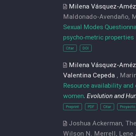
Milena Vásquez-Améz
Maldonado-Avendaño
,
M
Sexual Modes Questionnair
psycho‑metric properties
Citar
DOI
Milena Vásquez-Améz
Valentina Cepeda
,
Mari
Resource availability and 
women
.
Evolution and Hu
Preprint
PDF
Citar
Proyecto
Joshua Ackerman
,
Th
Wilson N. Merrell
,
Lene 