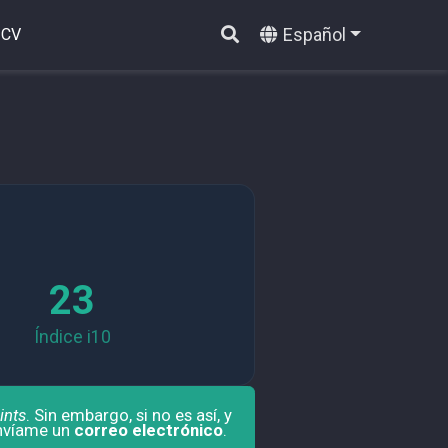
Español
CV
23
Índice i10
ints
. Sin embargo, si no es así, y
envíame un
correo electrónico
.