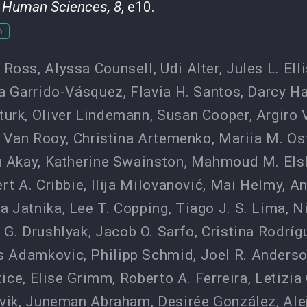
y Human Sciences, 8
, e10.
o
. Ross
,
Alyssa Counsell
,
Udi Alter
,
Jules L. Ell
ia Garrido-Vásquez
,
Flavia H. Santos
,
Darcy Ha
turk
,
Oliver Lindemann
,
Susan Cooper
,
Argiro 
k Van Rooy
,
Christina Artemenko
,
Mariia M. Os
ı Akay
,
Katherine Swainston
,
Mahmoud M. Elsh
rt A. Cribbie
,
Ilija Milovanović
,
Mai Helmy
,
An
a Jatnika
,
Lee T. Copping
,
Tiago J. S. Lima
,
N
 G. Drushlyak
,
Jacob O. Sarfo
,
Cristina Rodríg
s Adamkovic
,
Philipp Schmid
,
Joel R. Anders
tice
,
Elise Grimm
,
Roberto A. Ferreira
,
Letizia
vik
,
Juneman Abraham
,
Desirée González
,
Ale