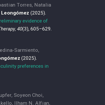
astian Torres
,
Natalia
d Leongómez
(2025).
reliminary evidence of
Therapy, 40
(3), 605–629.
edina-Sarmiento
,
eongómez
(2025).
culinity preferences in
upfer
,
Soyeon Choi
,
kello
,
Ilham N. Alfian
,