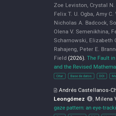
Zoe Leviston
,
Crystal N.
Felix T. U. Ogba
,
Amy C. 
Nicholas A. Badcock
,
So
Olena V. Semenikhina
,
Fe
Scharnowski
,
Elizabeth 
Rahajeng
,
Peter E. Brann
Field
(2026).
The Fault in
and the Revised Mathemat
Citar
Base de datos
DOI
Ma
Andrés Castellanos-C
Leongómez
,
Milena 
gaze pattern: an eye-track