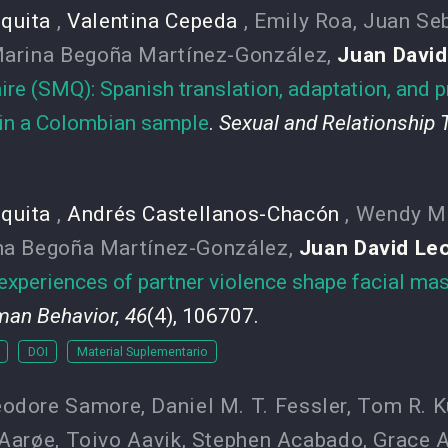
quita
,
Valentina Cepeda
,
Emily Roa
,
Juan Seb
arina Begoña Martínez-González
,
Juan Davi
e (SMQ): Spanish translation, adaptation, and p
 in a Colombian sample
.
Sexual and Relationship 
quita
,
Andrés Castellanos-Chacón
,
Wendy M
na Begoña Martínez-González
,
Juan David L
experiences of partner violence shape facial mas
man Behavior, 46
(4), 106707.
DOI
Material Suplementario
eodore Samore
,
Daniel M. T. Fessler
,
Tom R. K
Aarøe
,
Toivo Aavik
,
Stephen Acabado
,
Grace A