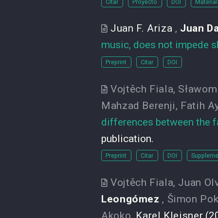
Citar
Proyecto
DOI
Materia
Juan F. Ariza
,
Juan D
music, does not impede s
Preprint
Citar
DOI
Vojtěch Fiala
,
Sławom
Mahzad Berenji
,
Fatih A
differences between the f
publication.
Preprint
Citar
DOI
Supplemen
Vojtěch Fiala
,
Juan Ol
Leongómez
,
Šimon Pok
Akoko
,
Karel Kleisner
(2