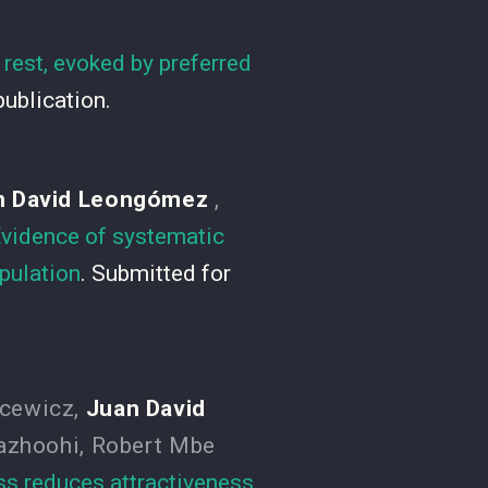
rest, evoked by preferred
publication.
n David Leongómez
,
vidence of systematic
pulation
. Submitted for
cewicz
,
Juan David
azhoohi
,
Robert Mbe
ness reduces attractiveness