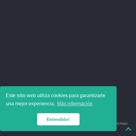
Este sitio web utiliza cookies para garantizarle
una mejor experiencia.
Más información
Entendido!
© 2018-2026 Juan David Leongómez · Made in
using the
blogdown
package,
with
Hugo Blox
's
Academic CV
template.