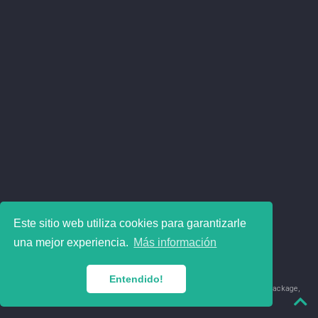
Este sitio web utiliza cookies para garantizarle
una mejor experiencia.
Más información
Entendido!
© 2018-2026 Juan David Leongómez · Made in
using the
blogdown
package,
with
Hugo Blox
's
Academic CV
template.