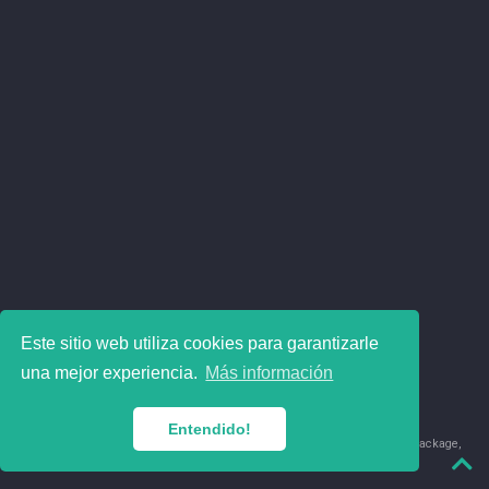
Este sitio web utiliza cookies para garantizarle
una mejor experiencia.
Más información
Entendido!
© 2018-2026 Juan David Leongómez · Made in
using the
blogdown
package,
with
Hugo Blox
's
Academic CV
template.