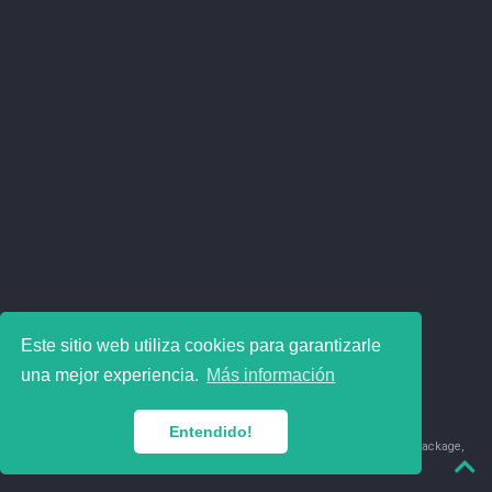
Este sitio web utiliza cookies para garantizarle
una mejor experiencia.
Más información
Entendido!
© 2018-2026 Juan David Leongómez · Made in
using the
blogdown
package,
with
Hugo Blox
's
Academic CV
template.