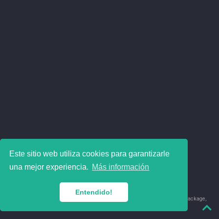
Este sitio web utiliza cookies para garantizarle
una mejor experiencia.
Más información
Entendido!
© 2018-2026 Juan David Leongómez · Made in
using the
blogdown
package,
with
Hugo Blox
's
Academic CV
template.