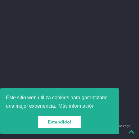
Este sitio web utiliza cookies para garantizarle
una mejor experiencia.
Más información
Entendido!
© 2018-2026 Juan David Leongómez · Made in
using the
blogdown
package,
with
Hugo Blox
's
Academic CV
template.