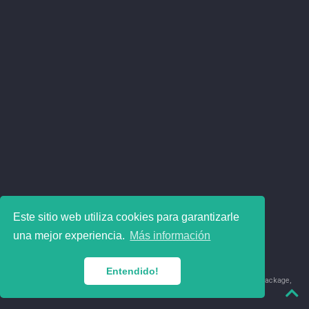
Este sitio web utiliza cookies para garantizarle
una mejor experiencia.
Más información
Entendido!
© 2018-2026 Juan David Leongómez · Made in
using the
blogdown
package,
with
Hugo Blox
's
Academic CV
template.