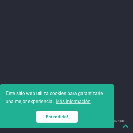
Este sitio web utiliza cookies para garantizarle
una mejor experiencia.
Más información
Entendido!
© 2018-2026 Juan David Leongómez · Made in
using the
blogdown
package,
with
Hugo Blox
's
Academic CV
template.