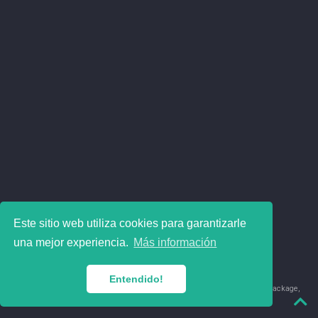
Este sitio web utiliza cookies para garantizarle
una mejor experiencia.
Más información
Entendido!
© 2018-2026 Juan David Leongómez · Made in
using the
blogdown
package,
with
Hugo Blox
's
Academic CV
template.