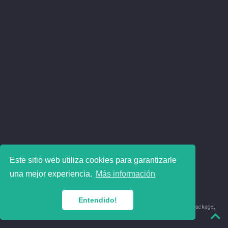
Este sitio web utiliza cookies para garantizarle
una mejor experiencia.
Más información
Entendido!
© 2018-2026 Juan David Leongómez · Made in
using the
blogdown
package,
with
Hugo Blox
's
Academic CV
template.