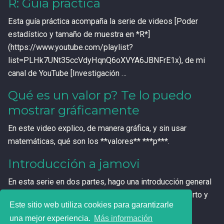
R: Guía práctica
Esta guía práctica acompaña la serie de videos [Poder
estadístico y tamaño de muestra en *R*]
(https://www.youtube.com/playlist?
list=PLHk7UNt35ccVdyHqnQ6oXVYA6JBNFrE1x), de mi
canal de YouTube [Investigación …
Qué es un valor p? Te lo puedo
mostrar gráficamente
En este video explico, de manera gráfica, y sin usar
matemáticas, qué son los **valores** ***p***.
Introducción a jamovi
En esta serie en dos partes, hago una introducción general
a **jamovi**, un poderoso programa estadístico abierto y
Este sitio web utiliza cookies para garantizarle
gratuito.
una mejor experiencia.
Más información