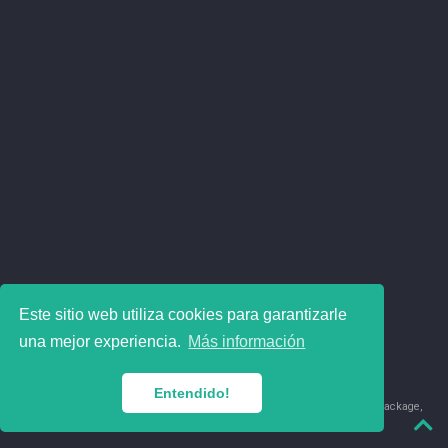
Este sitio web utiliza cookies para garantizarle
una mejor experiencia.
Más información
Entendido!
© 2018-2026 Juan David Leongómez · Made in
using the
blogdown
package,
with
Hugo Blox
's
Academic CV
template.