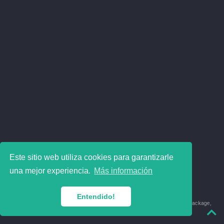
Este sitio web utiliza cookies para garantizarle
una mejor experiencia.
Más información
Entendido!
© 2018-2026 Juan David Leongómez · Made in
using the
blogdown
package,
with
Hugo Blox
's
Academic CV
template.