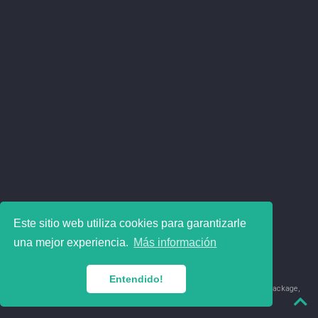
Este sitio web utiliza cookies para garantizarle
una mejor experiencia.
Más información
Entendido!
© 2018-2026 Juan David Leongómez · Made in
using the
blogdown
package,
with
Hugo Blox
's
Academic CV
template.