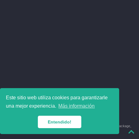
Este sitio web utiliza cookies para garantizarle
una mejor experiencia.
Más información
Entendido!
© 2018-2026 Juan David Leongómez · Made in
using the
blogdown
package,
with
Hugo Blox
's
Academic CV
template.