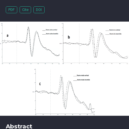
PDF
Cite
DOI
Abstract